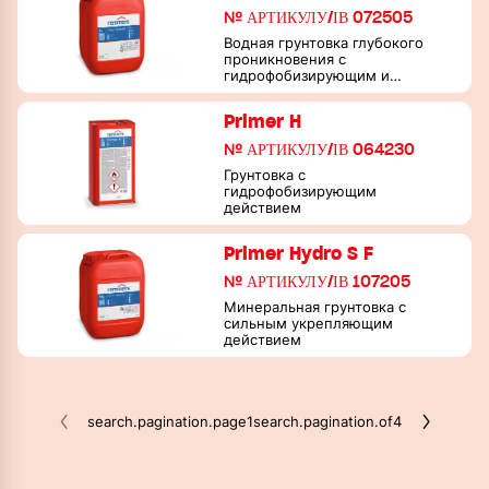
№ АРТИКУЛУ/ІВ 072505
Водная грунтовка глубокого
проникновения с
гидрофобизирующим и
укрепляющим действием
Primer H
№ АРТИКУЛУ/ІВ 064230
Грунтовка с
гидрофобизирующим
действием
Primer Hydro S F
№ АРТИКУЛУ/ІВ 107205
Минеральная грунтовка с
сильным укрепляющим
действием
search.pagination.page
1
search.pagination.of
4