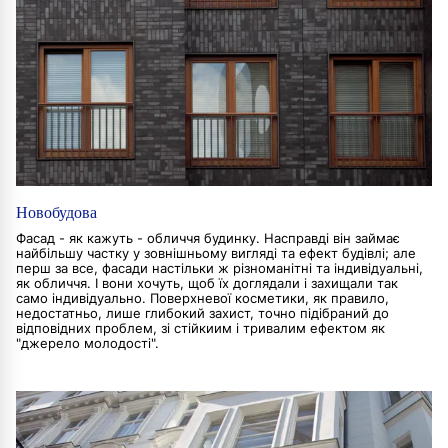
Новобудова
Фасад - як кажуть - обличчя будинку. Насправді він займає
найбільшу частку у зовнішньому вигляді та ефект будівлі; але
перш за все, фасади настільки ж різноманітні та індивідуальні,
як обличчя. І вони хочуть, щоб їх доглядали і захищали так
само індивідуально. Поверхневої косметики, як правило,
недостатньо, лише глибокий захист, точно підібраний до
відповідних проблем, зі стійкиим і тривалим ефектом як
"джерело молодості".