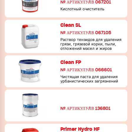
№ АРТИКУЛУ/ІВ 067201
Кислотный очиститель
Clean SL
№ АРТИКУЛУ/ІВ 067105
Раствор тензидов для удаления
грязи, грязевой корки, пыли,
отложений масел и жиров
Clean FP
№ АРТИКУЛУ/ІВ 066601
Чистящая паста для удаления
урбанистических загрязнений
№ АРТИКУЛУ/ІВ 136801
Primer Hydro HF