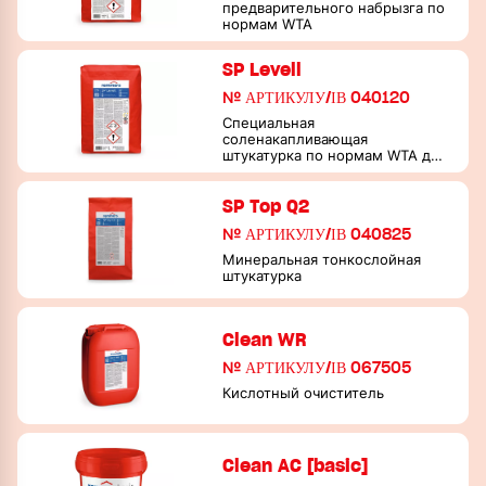
предварительного набрызга по
нормам WTA
Защита от ливневых дождей
Обновление и ремонт лепных элементов
Защита от граффити
Материалы для покраски
SP Levell
№ АРТИКУЛУ/ІВ 040120
Материалы для покраски
Кроющие покрытия
Специальная
Лессирующие покрытия
соленакапливающая
штукатурка по нормам WTA для
каменных кладок,
испытывающих влажную и
SP Top Q2
солевую нагрузку
№ АРТИКУЛУ/ІВ 040825
Минеральная тонкослойная
штукатурка
Clean WR
№ АРТИКУЛУ/ІВ 067505
Кислотный очиститель
Clean AC [basic]