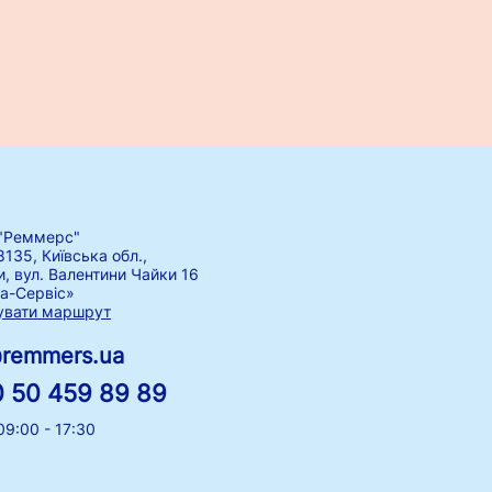
"Реммерс"
8135, Київська обл.,
и, вул. Валентини Чайки 16
а-Сервіс»
увати маршрут
@remmers.ua
 50 459 89 89
09:00 - 17:30