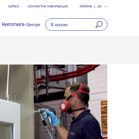
СЕРВІС
КОНТАКТНА ІНФОРМАЦІЯ
УКРАЇНА
UK
Remmers-Центри
open
main
navigatio