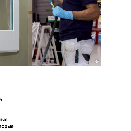
©
а
ные
оторые