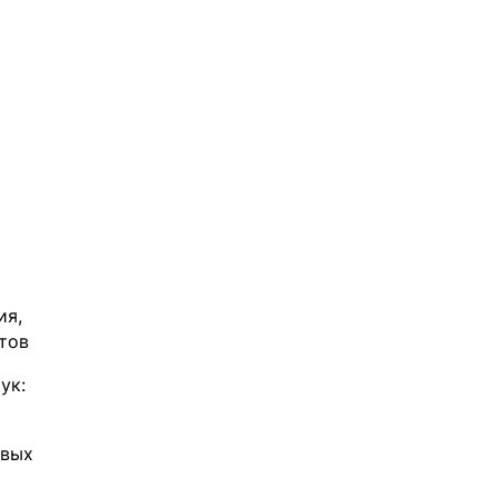
ия,
тов
ук:
овых