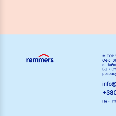
© ТОВ 
Офіс. 0
с. Чайк
БЦ «Ют
розрах
info
+380
Пн - Пт