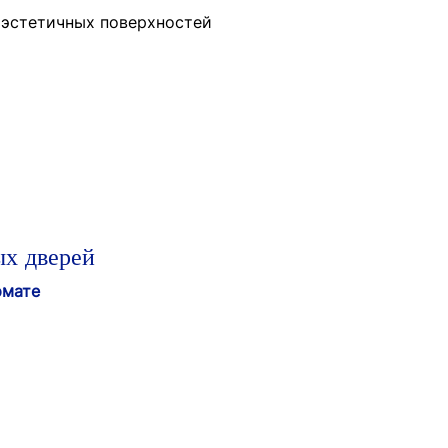
 эстетичных поверхностей
ых дверей
рмате