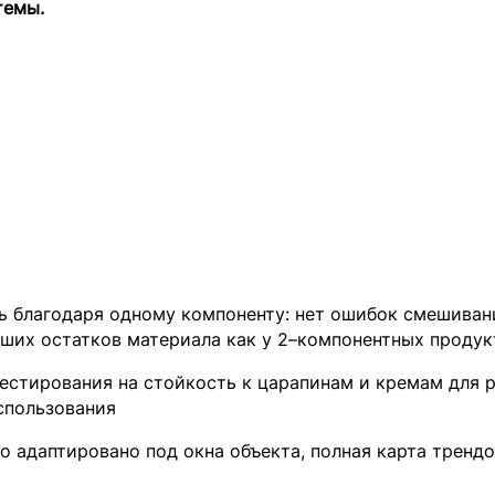
темы.
ь благодаря одному компоненту: нет ошибок смешиван
вших остатков материала как у 2–компонентных продук
естирования на стойкость к царапинам и кремам для р
спользования
 адаптировано под окна объекта, полная карта тренд