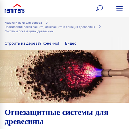
open
ope
search
mai
ation
Краски и лаки для дерева
Профилактическая защита, огнезащита и санация древесины
form
navi
Системы огнезащиты древесины
Строить из дерева? Конечно!
Видео
Огнезащитные системы для
древесины