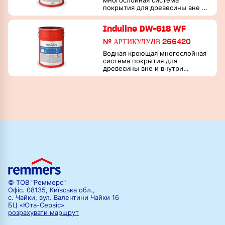
многослойная система
покрытия для древесины вне и
внутри помещений, прошедшая
испытания на горючесть по DIN
Induline DW-618 WF
EN 13501-1
№ АРТИКУЛУ/ІВ 266420
Водная кроющая многослойная
система покрытия для
древесины вне и внутри
помещений, прошедшая
испытания на горючесть по DIN
EN 13501-1
© ТОВ "Реммерс"
Офіс. 08135, Київська обл.,
с. Чайки, вул. Валентини Чайки 16
БЦ «Юта-Сервіс»
розрахувати маршрут