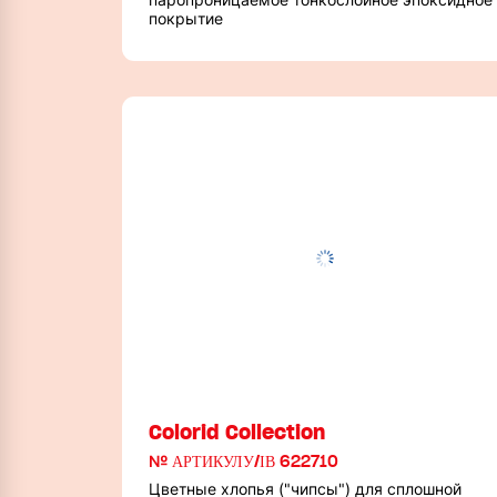
покрытие
Colorid Collection
№ АРТИКУЛУ/ІВ 622710
Цветные хлопья ("чипсы") для сплошной