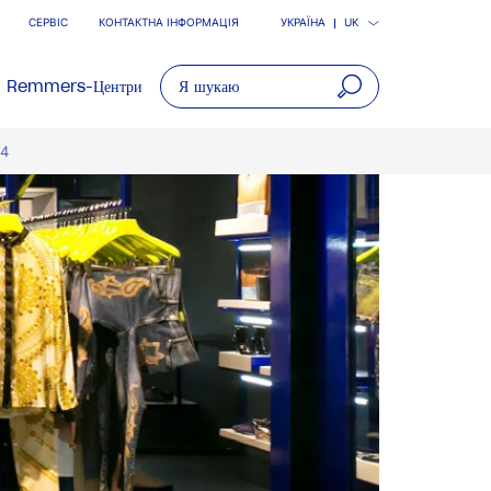
СЕРВІС
КОНТАКТНА ІНФОРМАЦІЯ
УКРАЇНА
UK
Remmers-Центри
open
-4
main
navigatio