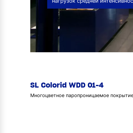
нагрузок средней интенсивно
SL Colorid WDD 01-4
Многоцветное паропроницаемое покрыти