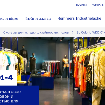
НОВИНИ
КОМПАНІЯ
ель та підлог
Фарби та лаки від
Remmers Industrielacke
Системы для укладки дизайнерских полов
SL Colorid WDD 01
01-4
о-матовое
овой и
стью для