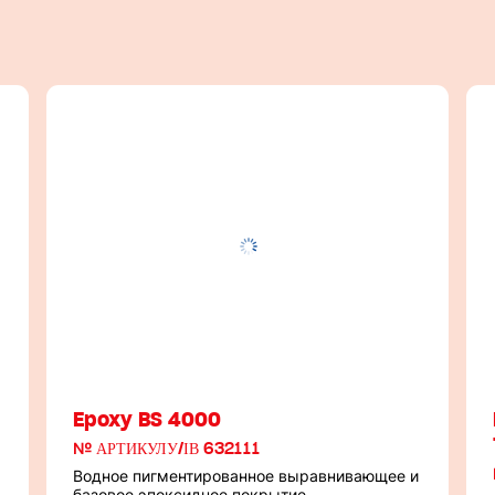
Epoxy BS 4000
№ АРТИКУЛУ/ІВ 632111
Водное пигментированное выравнивающее и
базовое эпоксидное покрытие