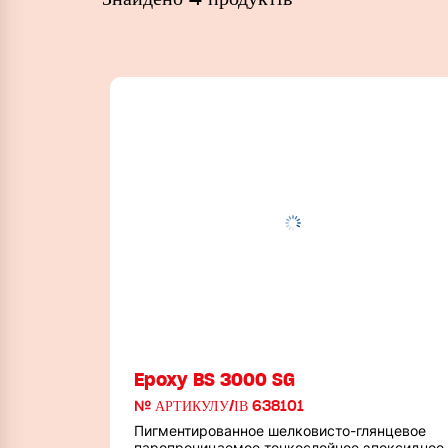
Epoxy BS 3000 SG
№ АРТИКУЛУ/ІВ 638101
Пигментированное шелковисто-глянцевое
паропроницаемое тонкослойное эпоксидное