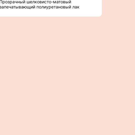
Прозрачный шелковисто-матовый
запечатывающий полиуретановый лак