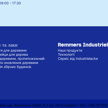
09:00 - 17:30
 та лаки
Remmers Industrie
тя для деревини
Наші продукти
бейци для дерева
Технології
 деревини, протипожежний
Сервіс від Industrielacke
та оновлення деревини
ія збірних будинків
айки, вул. Валентини Чайки 16 • БЦ «Юта-Сервіс» • Тел: +380 50 459 