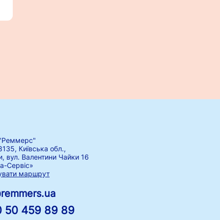
"Реммерс"
8135, Київська обл.,
и, вул. Валентини Чайки 16
а-Сервіс»
увати маршрут
@remmers.ua
 50 459 89 89