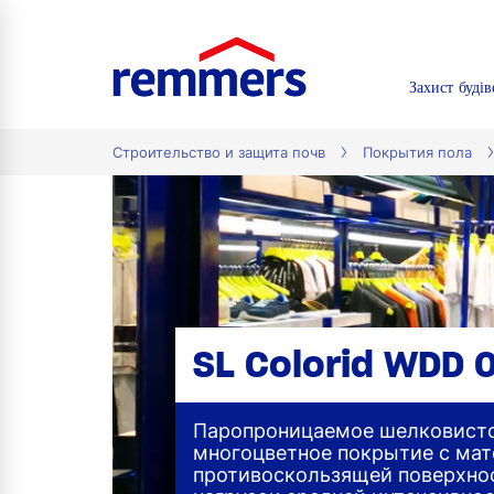
Захист будів
tion
Строительство и защита почв
Покрытия пола
SL Colorid WDD 
Паропроницаемое шелковист
многоцветное покрытие с мат
противоскользящей поверхно