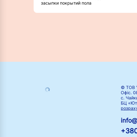
засыпки покрытий пола
© ТОВ 
Офіс. 0
с. Чайк
БЦ «Ют
розрах
info
+380