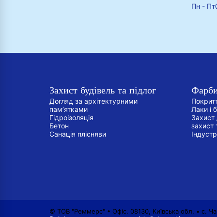
Пн - Пт
Захист будівель та підлог
Фарби
Догляд за архітектурними
Покрит
пам’ятками
Лаки і 
Гідроізоляція
Захист
Бетон
захист 
Санація плісняви
Індустр
© ТОВ "Реммерс" • Офіс. 08130, Київська обл. • с. Ч