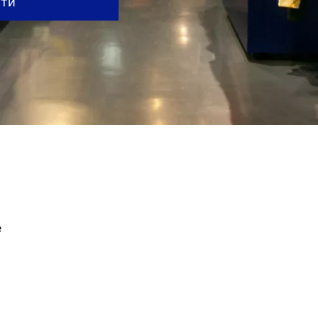
сти
е