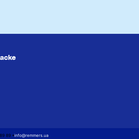
lacke
89 89 •
info@remmers.ua