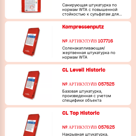
Санирующая штукатурка по
нормам WTA с повышенной
стойкостью к сульфатам для
каменных кладок,
испытывающих влажную и
Kompressenputz
солевую нагрузку
№ АРТИКУЛУ/ІВ 107716
Соленакапливающая/
жертвенная штукатурка по
нормам WTA
CL Levell Historic
№ АРТИКУЛУ/ІВ 057525
Базовая штукатурка,
произведенная с учетом
специфики объекта
CL Top Historic
№ АРТИКУЛУ/ІВ 057625
Накрывная штукатурка,