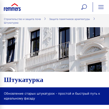
open
ope
search
mai
ation
Строительство и защита почв
Защита памятников архитектуры
Штукатурка
form
navi
©
Штукатурка
Обновление старых штукатурок - простой и быстрый путь к
идеальному фасаду