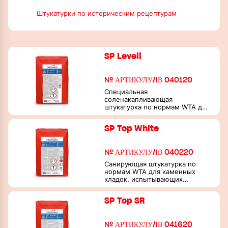
Штукатурки по историческим рецептурам
SP Levell
№ АРТИКУЛУ/ІВ 040120
Специальная
соленакапливающая
штукатурка по нормам WTA для
каменных кладок,
испытывающих влажную и
SP Top White
солевую нагрузку
№ АРТИКУЛУ/ІВ 040220
Санирующая штукатурка по
нормам WTA для каменных
кладок, испытывающих
влажную и солевую нагрузку
SP Top SR
№ АРТИКУЛУ/ІВ 041620