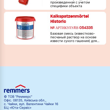
произведенная с учетом
специфики объекта
Kalkspatzenmörtel
Historic
№ АРТИКУЛУ/ІВ 054335
Базовая смесь (известково-
песчаный раствор на основе
извести сухого гашения) для
изготовления растворов и
штукатурок по историческим
рецептурам с использованием
местных наполнителей
© ТОВ "Реммерс"
Офіс. 08135, Київська обл.,
с. Чайки, вул. Валентини Чайки 16
БЦ «Юта-Сервіс»