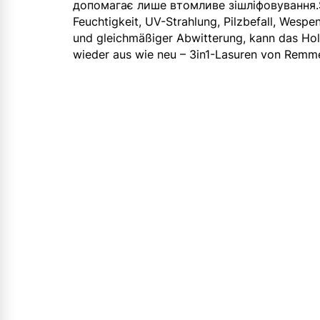
допомагає лише втомливе зішліфовування.Si
Feuchtigkeit, UV-Strahlung, Pilzbefall, Wesp
und gleichmäßiger Abwitterung, kann das Hol
wieder aus wie neu – 3in1-Lasuren von Remme