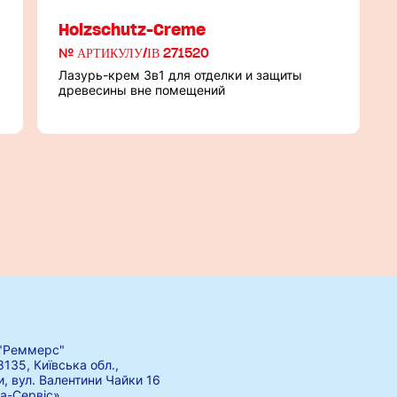
Holzschutz-Creme
№ АРТИКУЛУ/ІВ 271520
Лазурь-крем 3в1 для отделки и защиты
древесины вне помещений
"Реммерс"
8135, Київська обл.,
и, вул. Валентини Чайки 16
а-Сервіс»