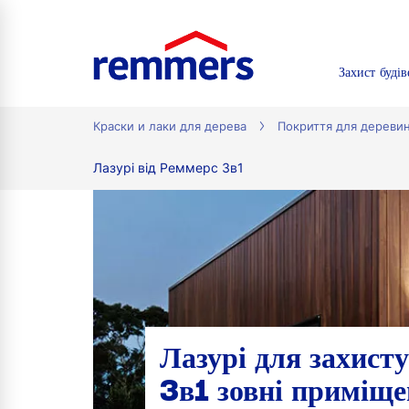
Захист будів
tion
Краски и лаки для дерева
Покриття для дереви
Лазурі від Реммерс 3в1
Лазурі для захист
3в1 зовні приміще