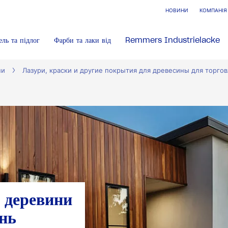
НОВИНИ
КОМПАНІЯ
ель та підлог
Фарби та лаки від
Remmers Industrielacke
ни
Лазури, краски и другие покрытия для древесины для торго
у деревини
нь