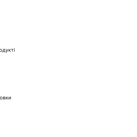
одукті
фовки