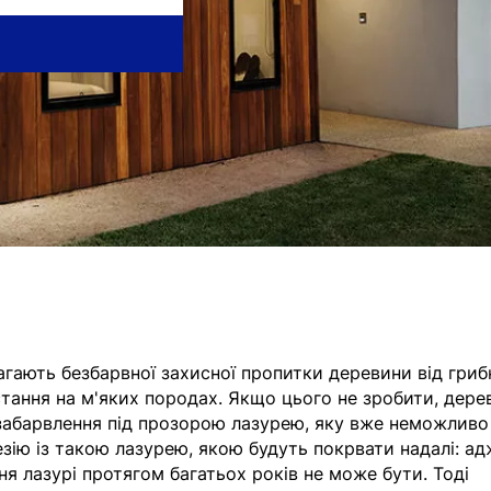
агають безбарвної захисної пропитки деревини від гриб
тання на м'яких породах. Якщо цього не зробити, дере
забарвлення під прозорою лазурею, яку вже неможливо
езію із такою лазурею, якою будуть покрвати надалі: а
ня лазурі протягом багатьох років не може бути. Тоді