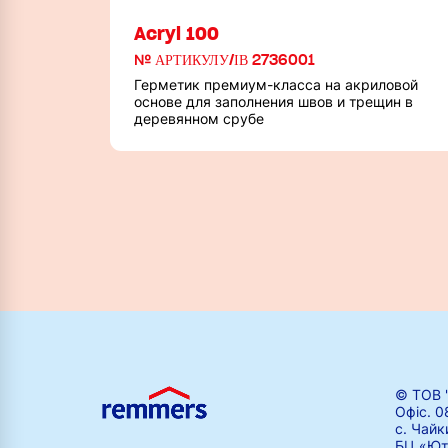
Acryl 100
№ АРТИКУЛУ/ІВ 2736001
Герметик премиум-класса на акриловой
основе для заполнения швов и трещин в
деревянном срубе
© ТОВ 
Офіс. 0
с. Чайк
БЦ «Ют