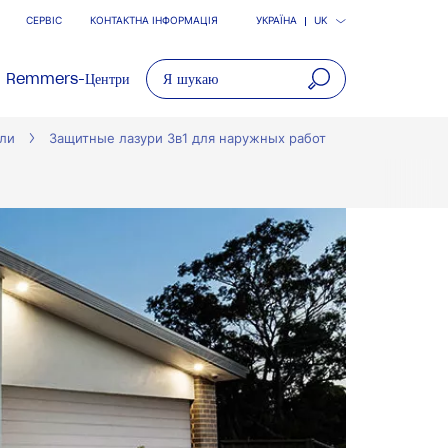
СЕРВІС
КОНТАКТНА ІНФОРМАЦІЯ
УКРАЇНА
UK
Remmers-Центри
open
вли
Защитные лазури 3в1 для наружных работ
main
navigatio