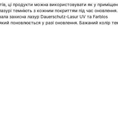
тів, ці продукти можна використовувати як у приміщенн
і лазурі темніють з кожним покриттям під час оновлення.
ала захисна лазур Dauerschutz-Lasur UV та Farblos
ий поновлюється у разі оновлення. Бажаний колір те