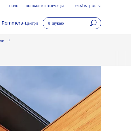
СЕРВІС
КОНТАКТНА ІНФОРМАЦІЯ
УКРАЇНА
UK
Remmers-Центри
open
вли
main
navigatio