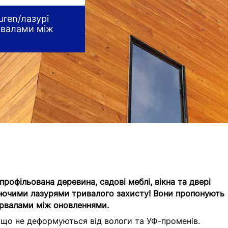
uren/лазурі
ервалами між
 профільована деревина, садові меблі, вікна та двері
юючими лазурями тривалого захисту! Вони пропонують
ервалами між оновленнями.
що не деформуються від вологи та УФ-променів.