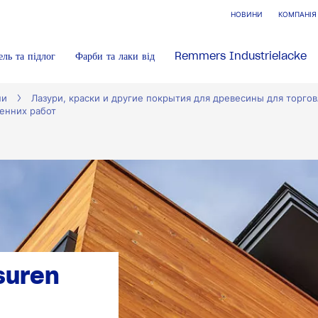
НОВИНИ
КОМПАНІЯ
ель та підлог
Фарби та лаки від
Remmers Industrielacke
ни
Лазури, краски и другие покрытия для древесины для торго
енних работ
suren