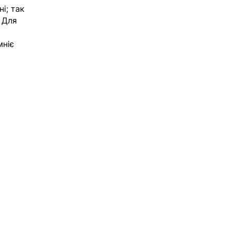
і; так
 Для
мніє