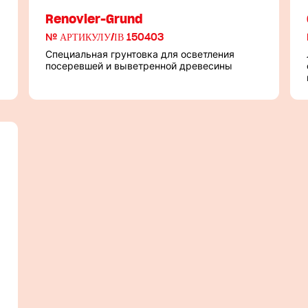
Renovier-Grund
№ АРТИКУЛУ/ІВ 150403
Специальная грунтовка для осветления
посеревшей и выветренной древесины