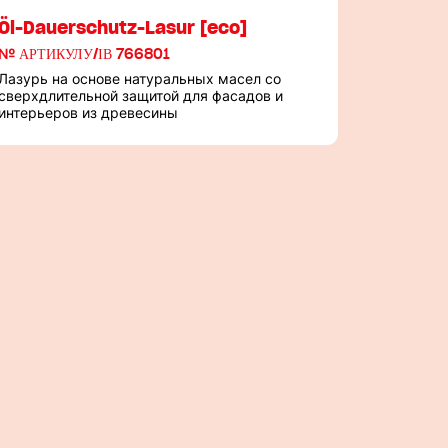
Öl-Dauerschutz-Lasur [eco]
№ АРТИКУЛУ/ІВ 766801
Лазурь на основе натуральных масел со
сверхдлительной защитой для фасадов и
интерьеров из древесины