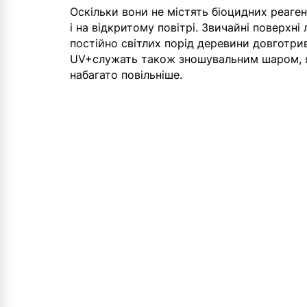
Оскільки вони не містять біоцидних реаген
і на відкритому повітрі. Звичайні поверхн
постійно світлих порід деревини довготрив
UV+служать також зношувальним шаром, як
набагато повільніше.