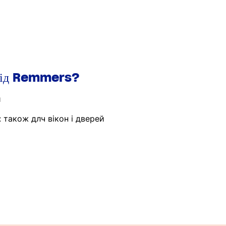
від Remmers?
и
 також длч вікон і дверей