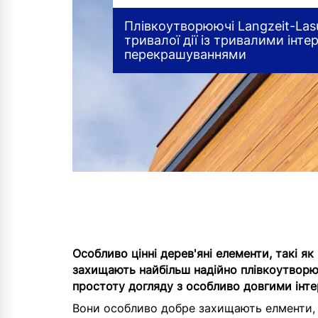
Плівкоутворюючі Langzeit-Las
тривалої дії із тривалими інт
перекрашуваннями
Особливо цінні дерев'яні елементи, такі як
захищають найбільш надійно плівкоутвор
простоту догляду з особливо довгими інт
Вони особливо добре захищають елменти, 