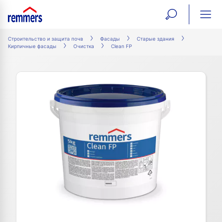
open
ope
search
mai
ation
Строительство и защита почв
Фасады
Старые здания
Кирпичные фасады
Очистка
Clean FP
form
navi