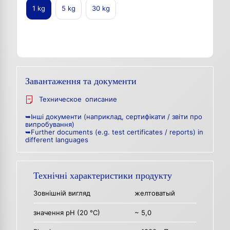
1 kg
5 kg
30 kg
Завантаження та документи
Техническое описание
➥Інші документи (наприклад, сертифікати / звіти про
випробування)
➥Further documents (e.g. test certificates / reports) in
different languages
Технічні характеристики продукту
Зовнішній вигляд
желтоватый
значення pH (20 °C)
~ 5,0