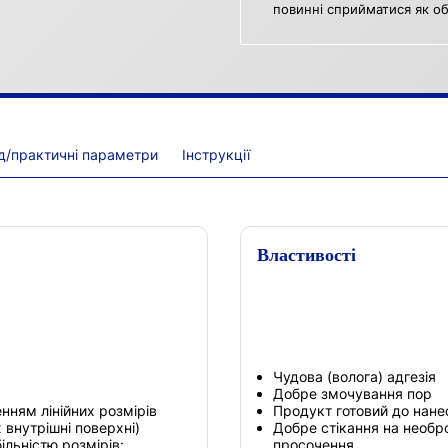
повинні сприйматися як об
д/практичні параметри
Інструкції
Властивості
Чудова (волога) адгезія
Добре змочування пор
нням лінійних розмірів
Продукт готовий до нане
 внутрішні поверхні)
Добре стікання на необро
льністю розмірів:
просочення