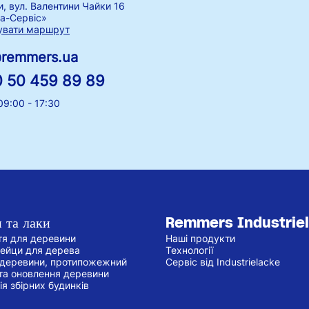
и, вул. Валентини Чайки 16
а-Сервіс»
увати маршрут
@remmers.ua
 50 459 89 89
09:00 - 17:30
 та лаки
Remmers Industrie
тя для деревини
Наші продукти
бейци для дерева
Технології
 деревини, протипожежний
Сервіс від Industrielacke
та оновлення деревини
ія збірних будинків