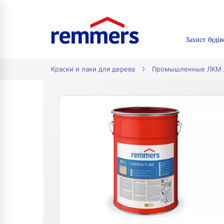
Захист будів
tion
Краски и лаки для дерева
Промышленные ЛКМ д