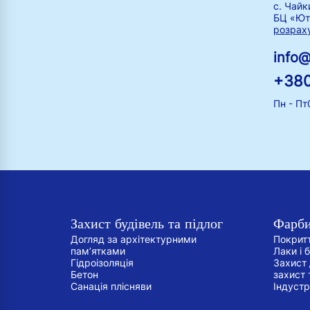
с. Чайк
БЦ «Ют
розрах
info
+380
Пн - Пт
Захист будівель та підлог
Фарби
Догляд за архітектурними
Покрит
пам’ятками
Лаки і 
Гідроізоляція
Захист
Бетон
захист 
Санація плісняви
Індустр