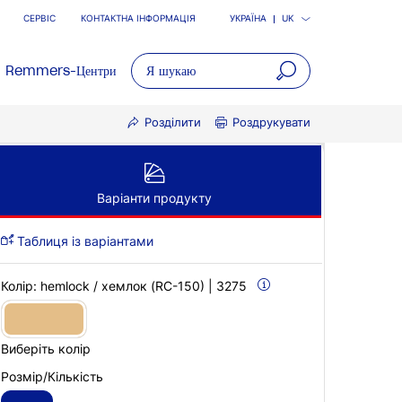
СЕРВІС
КОНТАКТНА ІНФОРМАЦІЯ
УКРАЇНА
UK
Remmers-Центри
open
Розділити
Роздрукувати
main
navigatio
Варіанти продукту
Таблиця із варіантами
Колір:
hemlock / хемлок (RC-150) | 3275
Виберіть колір
Розмір/Кількість