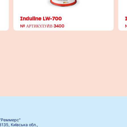
Induline LW-700
№ АРТИКУЛУ/ІВ 3400
"Реммерс"
8135, Київська обл.,