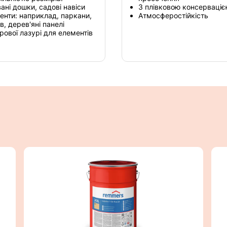
ані дошки, садові навіси
З плівковою консерваціє
ненти: наприклад, паркани,
Атмосферостійкість
в, дерев'яні панелі
ової лазурі для елементів