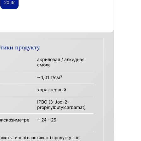
20 ltr
стики продукту
акриловая / алкидная
смола
~ 1,01 г/см³
характерный
IPBC (3-Jod-2-
propinylbutylcarbamat)
 вискозиметре
~ 24 - 26
ляють типові властивості продукту і не