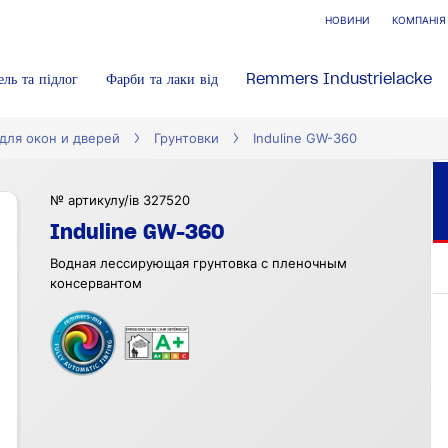
НОВИНИ
КОМПАНІЯ
ель та підлог
Фарби та лаки від
Remmers Industrielacke
ля окон и дверей
Грунтовки
Induline GW-360
№ артикулу/ів 327520
Induline GW-360
Водная лессирующая грунтовка с пленочным
консервантом