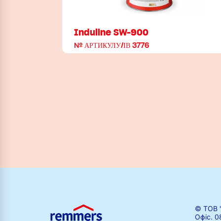
Induline SW-900
№ АРТИКУЛУ/ІВ 3776
© ТОВ 
Офіс. 0