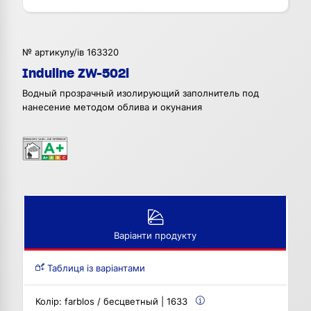
№ артикулу/ів 163320
Induline ZW-502i
Водный прозрачный изолирующий заполнитель под
нанесение методом облива и окунания
Варіанти продукту
Таблиця із варіантами
Колір:
farblos / бесцветный | 1633