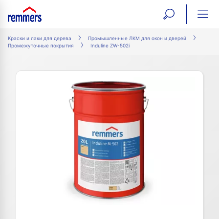
open
ope
search
mai
ation
Краски и лаки для дерева
Промышленные ЛКМ для окон и дверей
Промежуточные покрытия
Induline ZW-502i
form
navi