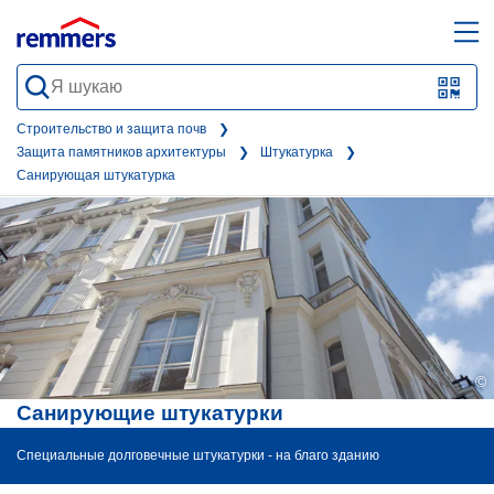
open
ope
search
mai
QR-
form
nav
Code
Строительство и защита почв
Защита памятников архитектуры
Штукатурка
oder
Санирующая штукатурка
Barc
scan
©
Санирующие штукатурки
Специальные долговечные штукатурки - на благо зданию