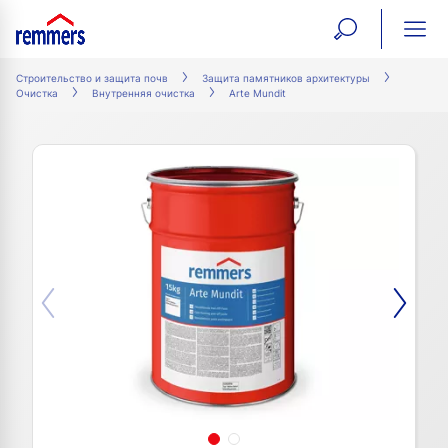
open
ope
search
mai
ation
Строительство и защита почв
Защита памятников архитектуры
Очистка
Внутренняя очистка
Arte Mundit
form
navi