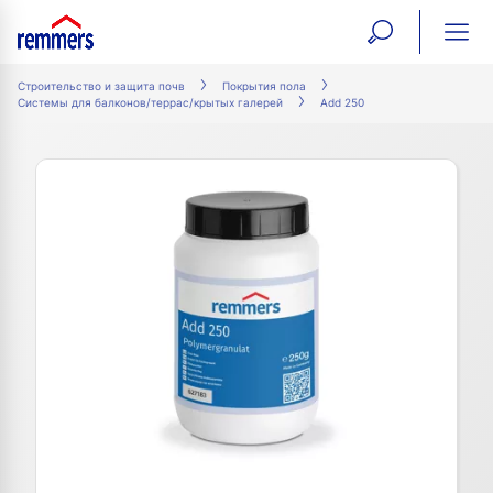
open
ope
search
mai
ation
Строительство и защита почв
Покрытия пола
Системы для балконов/террас/крытых галерей
Add 250
form
navi