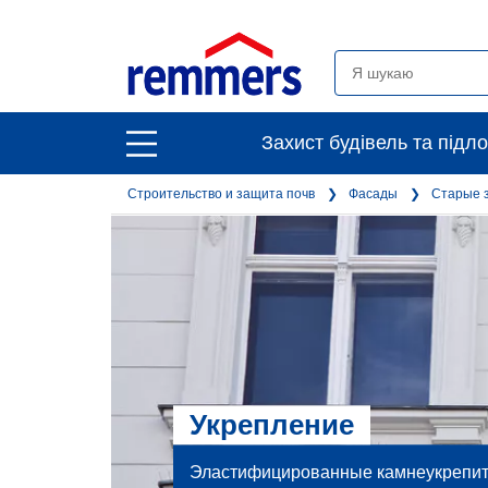
open
Захист будівель та підло
open
main
main
navigation
Строительство и защита почв
Фасады
Старые 
navigation
Укрепление
Эластифицированные камнеукрепит