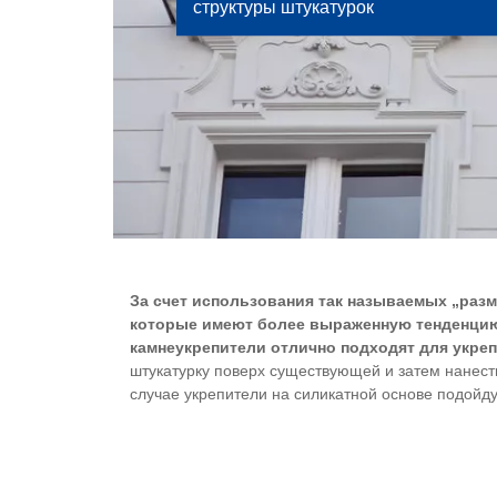
структуры штукатурок
За счет использования так называемых „раз
которые имеют более выраженную тенденцию
камнеукрепители отлично подходят для укре
штукатурку поверх существующей и затем нанест
случае укрепители на силикатной основе подойд