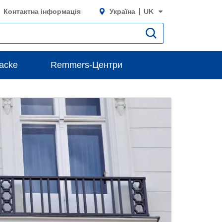
Контактна інформація
Україна
UK
lacke
Remmers-Центри