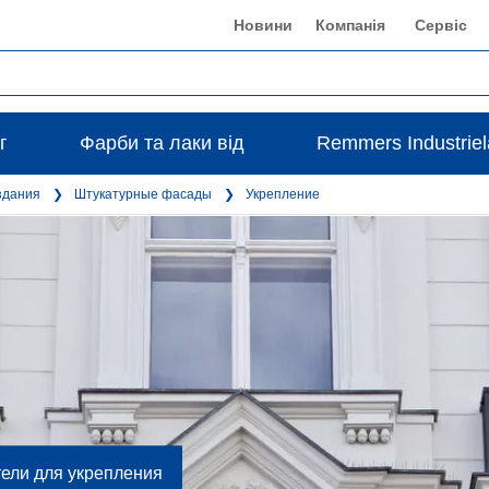
Новини
Компанія
Сервіс
г
Фарби та лаки від
Remmers Industrie
здания
Штукатурные фасады
Укрепление
ели для укрепления