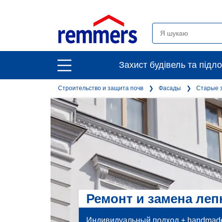
open
Захист будівель та підло
open
main
main
navigation
Строительство и защита почв
Фасады
Старые 
navigation
Ремонт и замена ле
Индивидуальный подход + handmade