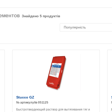
ементов
Знайдено 5 продуктів
Stucco GZ
№ артикулу/ів 051125
Быстротвердеющий раствор для вытягивания тяг и