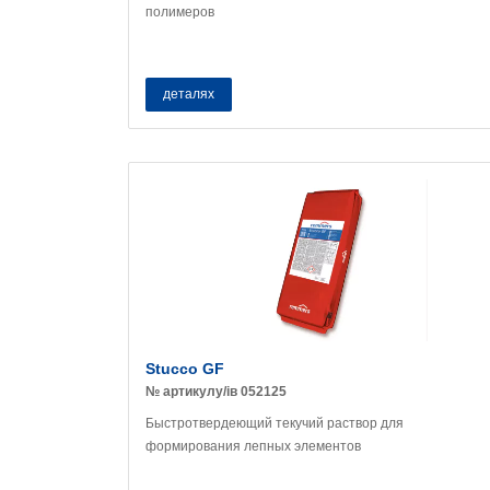
полимеров
деталях
Stucco GF
№ артикулу/ів 052125
Быстротвердеющий текучий раствор для
формирования лепных элементов