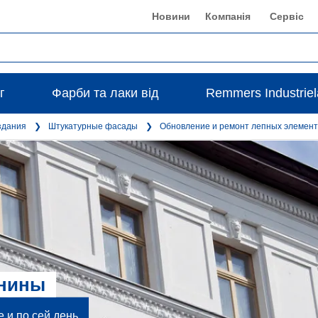
Новини
Компанія
Сервіс
г
Фарби та лаки від
Remmers Industrie
здания
Штукатурные фасады
Обновление и ремонт лепных элемент
пнины
 и по сей день