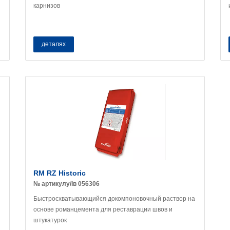
карнизов
деталях
RM RZ Historic
№ артикулу/ів 056306
Быстросхватывающийся докомпоновочный раствор на
основе романцемента для реставрации швов и
штукатурок