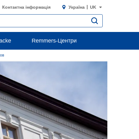
Контактна інформація
Україна
UK
lacke
Remmers-Центри
ов