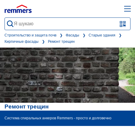
open
ope
search
mai
QR-
form
nav
Code
Строительство и защита почв
Фасады
Старые здания
Кирпичные фасады
Ремонт трещин
oder
Barc
scan
Ремонт трещин
Система спиральных анкеров Remmers - просто и долговечно