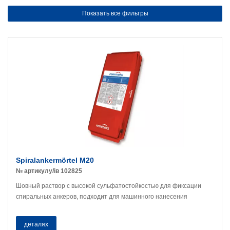
Показать все фильтры
Spiralankermörtel M20
№ артикулу/ів 102825
Шовный раствор с высокой сульфатостойкостью для фиксации
спиральных анкеров, подходит для машинного нанесения
деталях