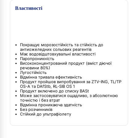
Властивості
Покращує морозостійкість та стійкість до
антиожеледних сольових реагентів
Має водовідштовхувальні властивості
Паропроникність
Висококонцентрований продукт (вміст діючої
речовини 80%)
Лугостійкість
Відмінна тривала ефективність
Продукт пройшов випробування за ZTV-ING, TL/TP
OS-A та DAfStb, RL-SIB OS 1
Продукт включено до списку BASt
Може застосовуватися ощадливо, з абсолютною
точністю і без втрат
Відмінна проникаюча здатність
Без розчинників
Стійкий до ультрафіолету