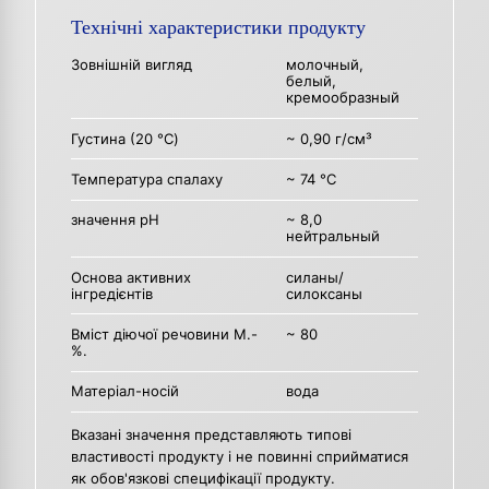
Технічні характеристики продукту
Зовнішній вигляд
молочный,
белый,
кремообразный
Густина (20 °C)
~ 0,90 г/см³
Температура спалаху
~ 74 °C
значення рН
~ 8,0
нейтральный
Основа активних
силаны/
інгредієнтів
силоксаны
Вміст діючої речовини М.-
~ 80
%.
Матеріал-носій
вода
Вказані значення представляють типові
властивості продукту і не повинні сприйматися
як обов'язкові специфікації продукту.