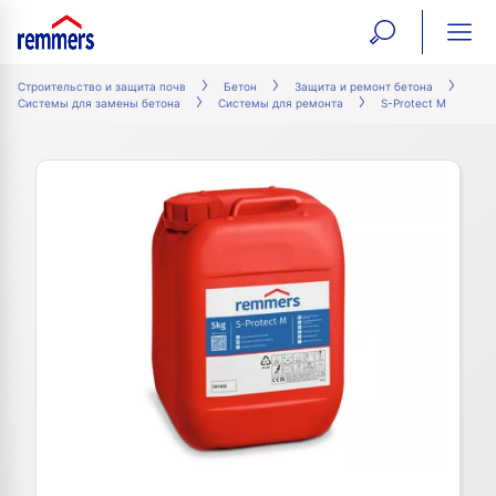
open
ope
search
mai
ation
Строительство и защита почв
Бетон
Защита и ремонт бетона
Системы для замены бетона
Системы для ремонта
S-Protect M
form
navi