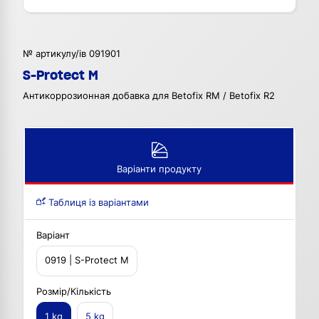
№ артикулу/ів 091901
S-Protect M
Антикоррозионная добавка для Betofix RM / Betofix R2
Варіанти продукту
Таблиця із варіантами
Варіант
0919 | S-Protect M
Розмір/Кількість
1 kg
5 kg