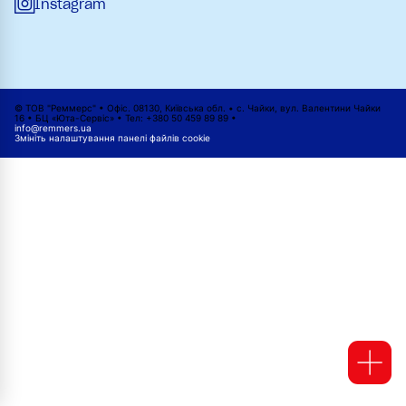
Instagram
© ТОВ "Реммерс" • Офіс. 08130, Київська обл. • с. Чайки, вул. Валентини Чайки
16 • БЦ «Юта-Сервіс» • Тел: +380 50 459 89 89 •
info@remmers.ua
Змініть налаштування панелі файлів cookie