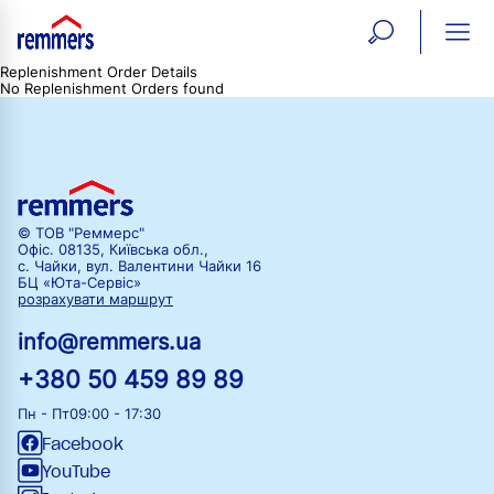
open
ope
Replenishment Order Details
search
mai
ation
No Replenishment Orders found
form
navi
© ТОВ "Реммерс"
Офіс. 08135, Київська обл.,
с. Чайки, вул. Валентини Чайки 16
БЦ «Юта-Сервіс»
розрахувати маршрут
info@remmers.ua
+380 50 459 89 89
Пн - Пт
09:00 - 17:30
Facebook
YouTube