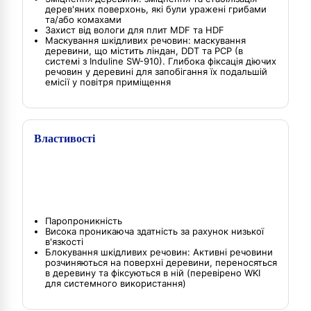
дерев'яних поверхонь, які були уражені грибами
та/або комахами
Захист від вологи для плит MDF та HDF
Маскування шкідливих речовин: маскування
деревини, що містить ліндан, DDT та PCP (в
системі з Induline SW-910). Глибока фіксація діючих
речовин у деревині для запобігання їх подальшій
емісії у повітря приміщення
Властивості
Паропроникність
Висока проникаюча здатність за рахунок низької
в'язкості
Блокування шкідливих речовин: Активні речовини
розчиняються на поверхні деревини, переносяться
в деревину та фіксуються в ній (перевірено WKI
для системного використання)