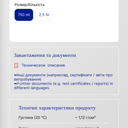
Розмір/Кількість
750 ml
2,5 ltr
Завантаження та документи
Техническое описание
➥Інші документи (наприклад, сертифікати / звіти про
випробування)
➥Further documents (e.g. test certificates / reports) in
different languages
Технічні характеристики продукту
Густина (20 °C)
~ 1,12 г/см³