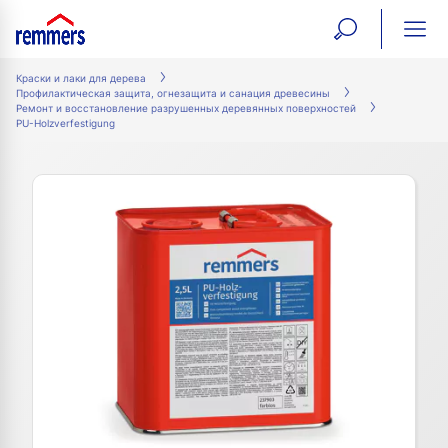
open
ope
search
mai
ation
Краски и лаки для дерева
Профилактическая защита, огнезащита и санация древесины
form
navi
Ремонт и восстановление разрушенных деревянных поверхностей
PU-Holzverfestigung