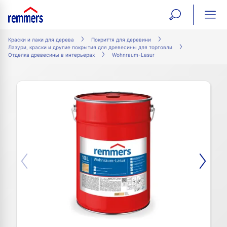
open
ope
search
mai
ation
Краски и лаки для дерева
Покриття для деревини
Лазури, краски и другие покрытия для древесины для торговли
form
navi
Отделка древесины в интерьерах
Wohnraum-Lasur