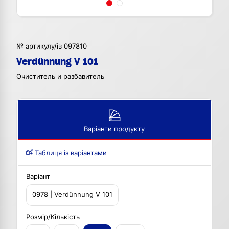
№ артикулу/ів 097810
Verdünnung V 101
Очиститель и разбавитель
Варіанти продукту
Таблиця із варіантами
Варіант
0978 | Verdünnung V 101
Розмір/Кількість