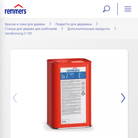
open
ope
search
mai
ation
Краски и лаки для дерева
Покриття для деревини
Глазур для дерева для робітників
Дополнительные продукты
form
navi
Verdünnung V 101