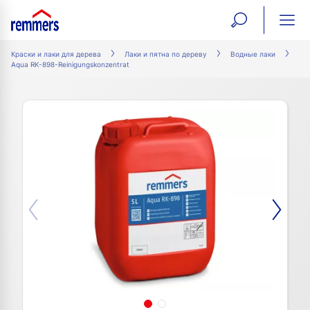
open
ope
search
mai
ation
Краски и лаки для дерева
Лаки и пятна по дереву
Водные лаки
Aqua RK-898-Reinigungskonzentrat
form
navi