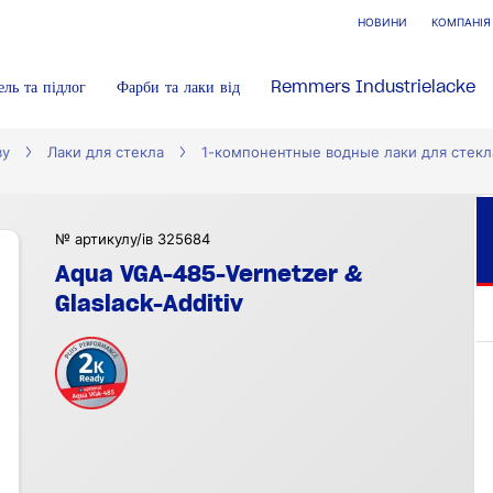
НОВИНИ
КОМПАНІЯ
ель та підлог
Фарби та лаки від
Remmers Industrielacke
ву
Лаки для стекла
1-компонентные водные лаки для стекл
№ артикулу/ів 325684
Aqua VGA-485-Vernetzer &
Glaslack-Additiv