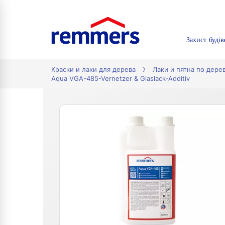
Захист будів
tion
Краски и лаки для дерева
Лаки и пятна по дере
Aqua VGA-485-Vernetzer & Glaslack-Additiv