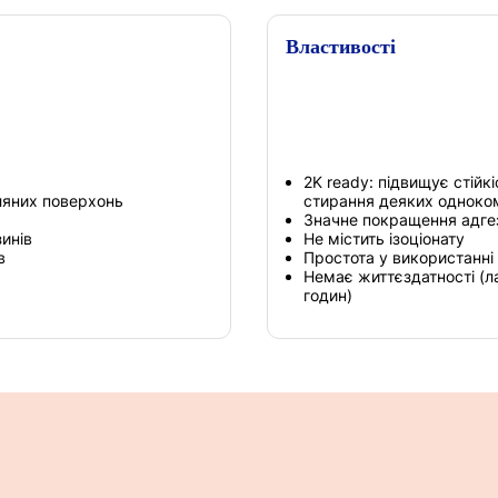
Властивості
2K ready: підвищує стійк
кляних поверхонь
стирання деяких одноко
Значне покращення адгез
инів
Не містить ізоціонату
в
Простота у використанні
Немає життєздатності (ла
годин)