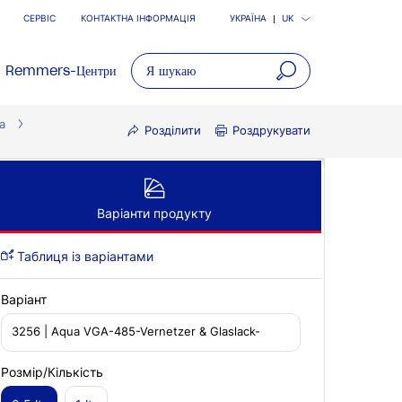
СЕРВІС
КОНТАКТНА ІНФОРМАЦІЯ
УКРАЇНА
UK
Remmers-Центри
open
а
main
Розділити
Роздрукувати
navigatio
Варіанти продукту
Таблиця із варіантами
Варіант
3256 | Aqua VGA-485-Vernetzer & Glaslack-
Additiv
Розмір/Кількість