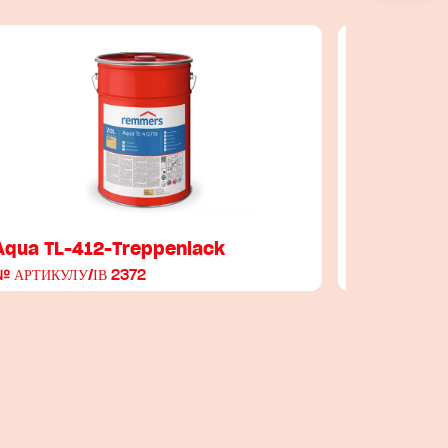
Aqua TL-412-Treppenlack
Aqua PF-
№ АРТИКУЛУ/ІВ 2372
№ АРТИКУЛ