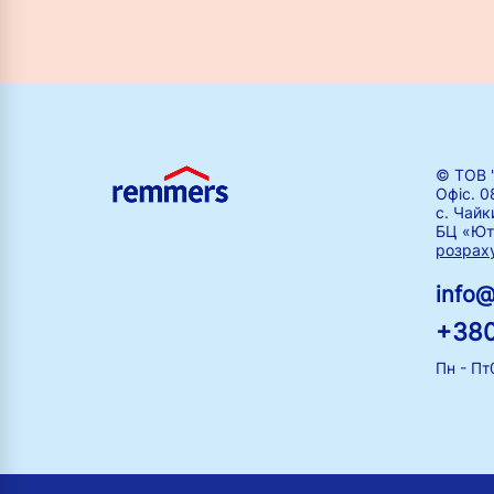
© ТОВ 
Офіс. 0
с. Чайк
БЦ «Ют
розрах
info
+380
Пн - Пт