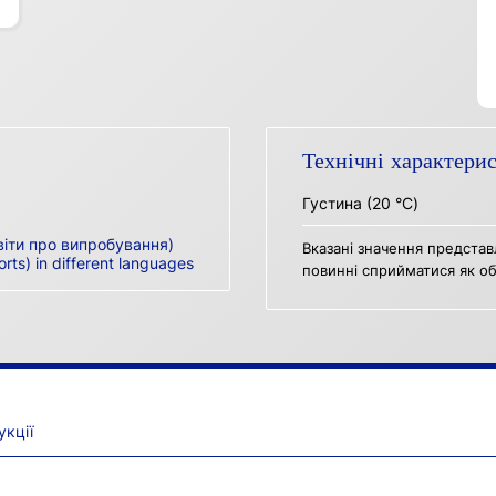
Технічні характери
Густина (20 °C)
віти про випробування)
Вказані значення представ
orts) in different languages
повинні сприйматися як об
укції