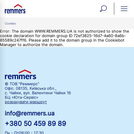
open
ope
search
mai
ation
Cookies
form
navi
Error: The domain WWW.REMMERS.UA is not authorized to show the
cookie declaration for domain group ID 72ef3825-16d7-4a60-8a6b-
85589c247ff6. Please add it to the domain group in the Cookiebot
Manager to authorize the domain.
© ТОВ "Реммерс"
Офіс. 08135, Київська обл.,
с. Чайки, вул. Валентини Чайки 16
БЦ «Юта-Сервіс»
розрахувати маршрут
info@remmers.ua
+380 50 459 89 89
Пн - Пт
09:00 - 17:30