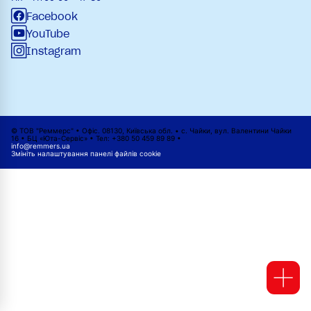
Facebook
YouTube
Instagram
© ТОВ "Реммерс" • Офіс. 08130, Київська обл. • с. Чайки, вул. Валентини Чайки
16 • БЦ «Юта-Сервіс» • Тел: +380 50 459 89 89 •
info@remmers.ua
Змініть налаштування панелі файлів cookie