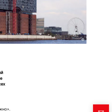
©
ый
ие
сех
жно».