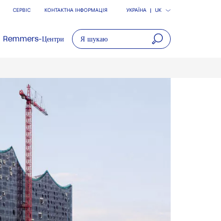
СЕРВІС
КОНТАКТНА ІНФОРМАЦІЯ
УКРАЇНА
UK
Remmers-Центри
open
main
navigatio