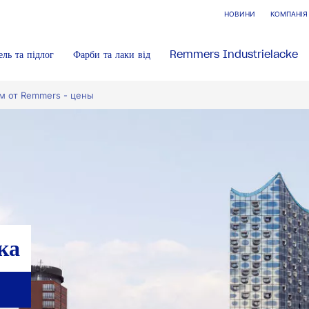
НОВИНИ
КОМПАНІЯ
ель та підлог
Фарби та лаки від
Remmers Industrielacke
ом от Remmers - цены
ка